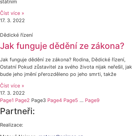
státním
Číst více »
17. 3. 2022
Dědické řízení
Jak funguje dědění ze zákona?
Jak funguje dědění ze zákona? Rodina, Dědické řízení,
Ostatní Pokud zůstavitel za svého života nijak neřešil, jak
bude jeho jmění přerozděleno po jeho smrti, takže
Číst více »
17. 3. 2022
Page
1
Page
2
Page
3
Page
4
Page
5
…
Page
9
Partneři:
Realizace: