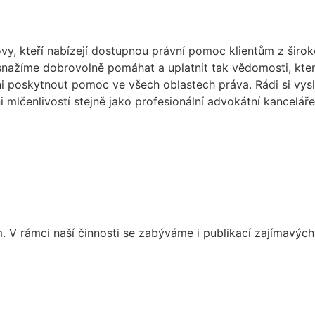
ovy, kteří nabízejí dostupnou právní pomoc klientům z širo
nažíme dobrovolně pomáhat a uplatnit tak vědomosti, které j
pni poskytnout pomoc ve všech oblastech práva. Rádi si vy
 mlčenlivostí stejně jako profesionální advokátní kancelá
V rámci naší činnosti se zabýváme i publikací zajímavých č