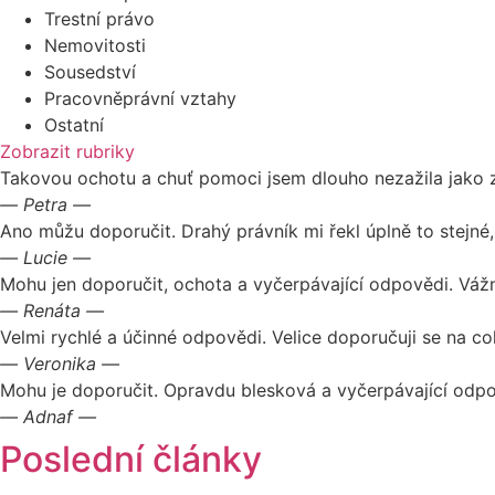
Trestní právo
Nemovitosti
Sousedství
Pracovněprávní vztahy
Ostatní
Zobrazit rubriky
Takovou ochotu a chuť pomoci jsem dlouho nezažila jako zd
― Petra ―
Ano můžu doporučit. Drahý právník mi řekl úplně to stejné,
― Lucie ―
Mohu jen doporučit, ochota a vyčerpávající odpovědi. Váž
― Renáta ―
Velmi rychlé a účinné odpovědi. Velice doporučuji se na co
― Veronika ―
Mohu je doporučit. Opravdu blesková a vyčerpávající odpo
― Adnaf ―
Poslední články