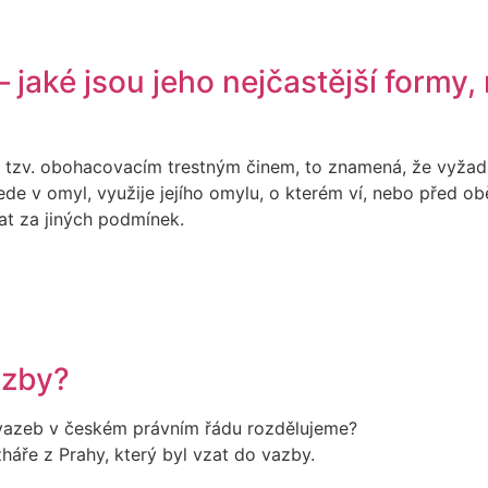
jaké jsou jeho nejčastější formy, 
e tzv. obohacovacím trestným činem, to znamená, že vyžadu
de v omyl, využije jejího omylu, o kterém ví, nebo před ob
at za jiných podmínek.
azby?
 vazeb v českém právním řádu rozdělujeme?
áře z Prahy, který byl vzat do vazby.