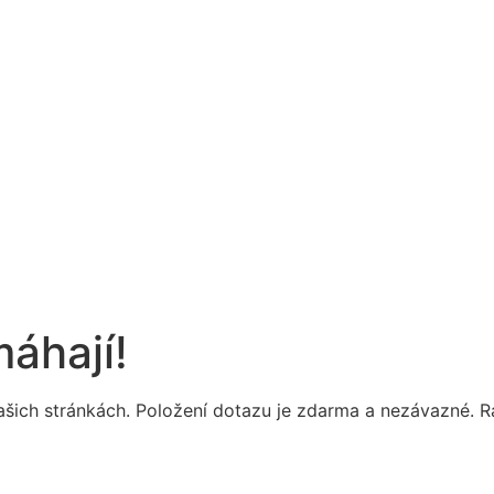
máhají!
a našich stránkách. Položení dotazu je zdarma a nezávazné