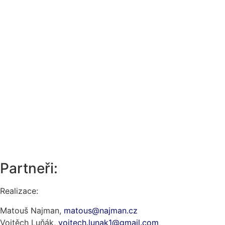
Partneři:
Realizace:
Matouš Najman,
matous@najman.cz
Vojtěch Luňák,
vojtech.lunak1@gmail.com