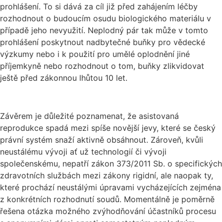
prohlášení. To si dává za cíl již před zahájením léčby
rozhodnout o budoucím osudu biologického materiálu v
případě jeho nevyužití. Neplodný pár tak může v tomto
prohlášení poskytnout nadbytečné buňky pro vědecké
výzkumy nebo i k použití pro umělé oplodnění jiné
příjemkyně nebo rozhodnout o tom, buňky zlikvidovat
ještě před zákonnou lhůtou 10 let.
Závěrem je důležité poznamenat, že asistovaná
reprodukce spadá mezi spíše novější jevy, které se český
právní systém snaží aktivně obsáhnout. Zároveň, kvůli
neustálému vývoji ať už technologií či vývoji
společenskému, nepatří zákon 373/2011 Sb. o specifických
zdravotních službách mezi zákony rigidní, ale naopak ty,
které prochází neustálými úpravami vycházejících zejména
z konkrétních rozhodnutí soudů. Momentálně je poměrně
řešena otázka možného zvýhodňování účastníků procesu