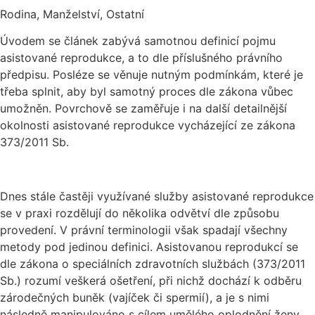
Rodina, Manželství, Ostatní
Úvodem se článek zabývá samotnou definicí pojmu
asistované reprodukce, a to dle příslušného právního
předpisu. Posléze se věnuje nutným podmínkám, které je
třeba splnit, aby byl samotný proces dle zákona vůbec
umožněn. Povrchově se zaměřuje i na další detailnější
okolnosti asistované reprodukce vycházející ze zákona
373/2011 Sb.
Dnes stále častěji využívané služby asistované reprodukce
se v praxi rozdělují do několika odvětví dle způsobu
provedení. V právní terminologii však spadají všechny
metody pod jedinou definici. Asistovanou reprodukcí se
dle zákona o speciálních zdravotních službách (373/2011
Sb.) rozumí veškerá ošetření, při nichž dochází k odběru
zárodečných buněk (vajíček či spermií), a je s nimi
následně manipulováno s cílem umělého oplodnění ženy,