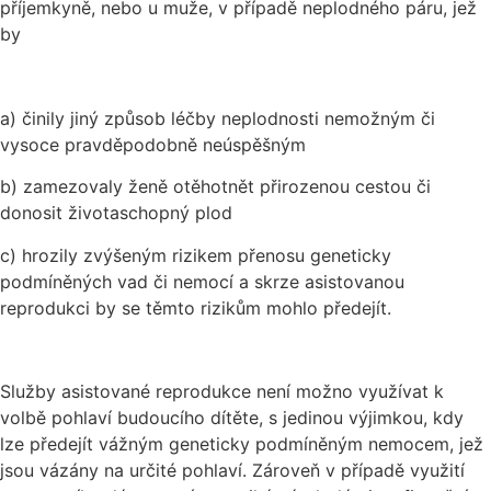
příjemkyně, nebo u muže, v případě neplodného páru, jež
by
a) činily jiný způsob léčby neplodnosti nemožným či
vysoce pravděpodobně neúspěšným
b) zamezovaly ženě otěhotnět přirozenou cestou či
donosit životaschopný plod
c) hrozily zvýšeným rizikem přenosu geneticky
podmíněných vad či nemocí a skrze asistovanou
reprodukci by se těmto rizikům mohlo předejít.
Služby asistované reprodukce není možno využívat k
volbě pohlaví budoucího dítěte, s jedinou výjimkou, kdy
lze předejít vážným geneticky podmíněným nemocem, jež
jsou vázány na určité pohlaví. Zároveň v případě využití