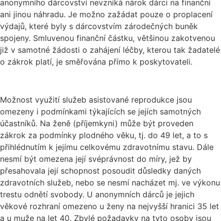
anonymního dárcovství nevzniká nárok dárci na finanční
ani jinou náhradu. Je možno zažádat pouze o proplacení
výdajů, které byly s dárcovstvím zárodečných buněk
spojeny. Smluvenou finanční částku, většinou zakotvenou
již v samotné žádosti o zahájení léčby, kterou tak žadatelé
o zákrok platí, je směřována přímo k poskytovateli.
Možnost využití služeb asistované reprodukce jsou
omezeny i podmínkami týkajících se jejích samotných
účastníků. Na ženě (příjemkyni) může být proveden
zákrok za podmínky plodného věku, tj. do 49 let, a to s
přihlédnutím k jejímu celkovému zdravotnímu stavu. Dále
nesmí být omezena její svéprávnost do míry, jež by
přesahovala její schopnost posoudit důsledky daných
zdravotních služeb, nebo se nesmí nacházet mj. ve výkonu
trestu odnětí svobody. U anonymních dárců je jejich
věkové rozhraní omezeno u ženy na nejvyšší hranici 35 let
a u muže na let 40. Zbylé požadavky na tyto osoby jsou