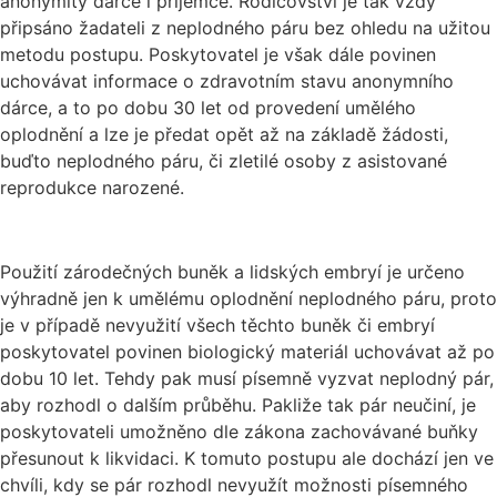
anonymity dárce i příjemce. Rodičovství je tak vždy
připsáno žadateli z neplodného páru bez ohledu na užitou
metodu postupu. Poskytovatel je však dále povinen
uchovávat informace o zdravotním stavu anonymního
dárce, a to po dobu 30 let od provedení umělého
oplodnění a lze je předat opět až na základě žádosti,
buďto neplodného páru, či zletilé osoby z asistované
reprodukce narozené.
Použití zárodečných buněk a lidských embryí je určeno
výhradně jen k umělému oplodnění neplodného páru, proto
je v případě nevyužití všech těchto buněk či embryí
poskytovatel povinen biologický materiál uchovávat až po
dobu 10 let. Tehdy pak musí písemně vyzvat neplodný pár,
aby rozhodl o dalším průběhu. Pakliže tak pár neučiní, je
poskytovateli umožněno dle zákona zachovávané buňky
přesunout k likvidaci. K tomuto postupu ale dochází jen ve
chvíli, kdy se pár rozhodl nevyužít možnosti písemného