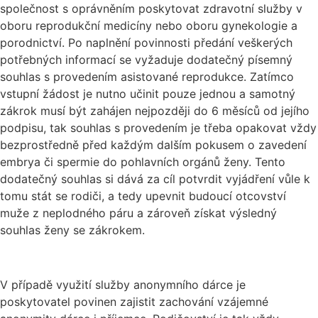
společnost s oprávněním poskytovat zdravotní služby v
oboru reprodukční medicíny nebo oboru gynekologie a
porodnictví. Po naplnění povinnosti předání veškerých
potřebných informací se vyžaduje dodatečný písemný
souhlas s provedením asistované reprodukce. Zatímco
vstupní žádost je nutno učinit pouze jednou a samotný
zákrok musí být zahájen nejpozději do 6 měsíců od jejího
podpisu, tak souhlas s provedením je třeba opakovat vždy
bezprostředně před každým dalším pokusem o zavedení
embrya či spermie do pohlavních orgánů ženy. Tento
dodatečný souhlas si dává za cíl potvrdit vyjádření vůle k
tomu stát se rodiči, a tedy upevnit budoucí otcovství
muže z neplodného páru a zároveň získat výsledný
souhlas ženy se zákrokem.
V případě využití služby anonymního dárce je
poskytovatel povinen zajistit zachování vzájemné