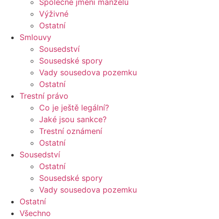
Společné jmění manželů
Výživné
Ostatní
Smlouvy
Sousedství
Sousedské spory
Vady sousedova pozemku
Ostatní
Trestní právo
Co je ještě legální?
Jaké jsou sankce?
Trestní oznámení
Ostatní
Sousedství
Ostatní
Sousedské spory
Vady sousedova pozemku
Ostatní
Všechno