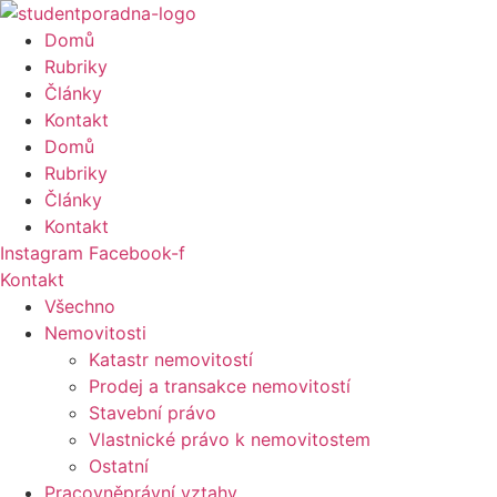
Přejít
k
Domů
obsahu
Rubriky
Články
Kontakt
Domů
Rubriky
Články
Kontakt
Instagram
Facebook-f
Kontakt
Všechno
Nemovitosti
Katastr nemovitostí
Prodej a transakce nemovitostí
Stavební právo
Vlastnické právo k nemovitostem
Ostatní
Pracovněprávní vztahy