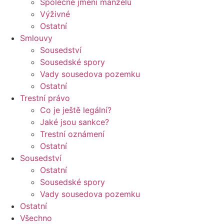
Společné jmění manželů
Výživné
Ostatní
Smlouvy
Sousedství
Sousedské spory
Vady sousedova pozemku
Ostatní
Trestní právo
Co je ještě legální?
Jaké jsou sankce?
Trestní oznámení
Ostatní
Sousedství
Ostatní
Sousedské spory
Vady sousedova pozemku
Ostatní
Všechno