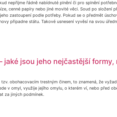
okud nepřijme řádně nabídnuté plnění či pro splnění potřebn
íze, cenné papíry nebo jiné movité věci. Soud po složení 
 jeho zastoupení podle potřeby. Pokud se o předmět úschovy
ovy připadne státu. Takové usnesení vyvěsí na svou úřední 
jaké jsou jeho nejčastější formy, 
e tzv. obohacovacím trestným činem, to znamená, že vyžadu
de v omyl, využije jejího omylu, o kterém ví, nebo před ob
at za jiných podmínek.