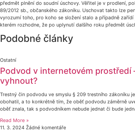
předmět plnění do soudní úschovy. Věřitel je v prodlení, p
89/2012 sb., občanského zákoníku. Uschovat takto lze pen
vyrozumí toho, pro koho se složení stalo a případně zařídí
kterém rozhodne, že po uplynutí dalšího roku předmět úsch
Podobné články
Ostatní
Podvod v internetovém prostředí – 
vyhnout?
Trestný čin podvodu ve smyslu § 209 trestního zákoníku j
obohatil, a to konkrétně tím, že oběť podvodu záměrně uve
oběť znala, tak s podvodníkem nebude jednat či bude jedn
Read More »
11. 3. 2024
Žádné komentáře