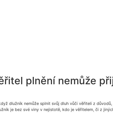
věřitel plnění nemůže př
yž dlužník nemůže splnit svůj dluh vůči věřiteli z důvodů, 
ík je bez své viny v nejistotě, kdo je věřitelem, či z jiných