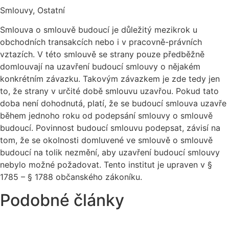
Smlouvy, Ostatní
Smlouva o smlouvě budoucí je důležitý mezikrok u
obchodních transakcích nebo i v pracovně-právních
vztazích. V této smlouvě se strany pouze předběžně
domlouvají na uzavření budoucí smlouvy o nějakém
konkrétním závazku. Takovým závazkem je zde tedy jen
to, že strany v určité době smlouvu uzavřou. Pokud tato
doba není dohodnutá, platí, že se budoucí smlouva uzavře
během jednoho roku od podepsání smlouvy o smlouvě
budoucí. Povinnost budoucí smlouvu podepsat, závisí na
tom, že se okolnosti domluvené ve smlouvě o smlouvě
budoucí na tolik nezmění, aby uzavření budoucí smlouvy
nebylo možné požadovat. Tento institut je upraven v §
1785 – § 1788 občanského zákoníku.
Podobné články