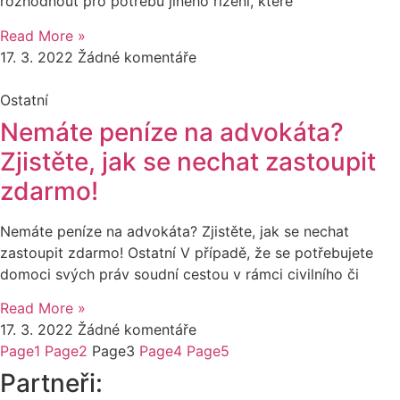
rozhodnout pro potřebu jiného řízení, které
Read More »
17. 3. 2022
Žádné komentáře
Ostatní
Nemáte peníze na advokáta?
Zjistěte, jak se nechat zastoupit
zdarmo!
Nemáte peníze na advokáta? Zjistěte, jak se nechat
zastoupit zdarmo! Ostatní V případě, že se potřebujete
domoci svých práv soudní cestou v rámci civilního či
Read More »
17. 3. 2022
Žádné komentáře
Page
1
Page
2
Page
3
Page
4
Page
5
Partneři: