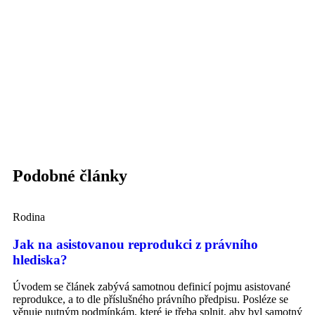
Podobné články
Rodina
Jak na asistovanou reprodukci z právního
hlediska?
Úvodem se článek zabývá samotnou definicí pojmu asistované
reprodukce, a to dle příslušného právního předpisu. Posléze se
věnuje nutným podmínkám, které je třeba splnit, aby byl samotný