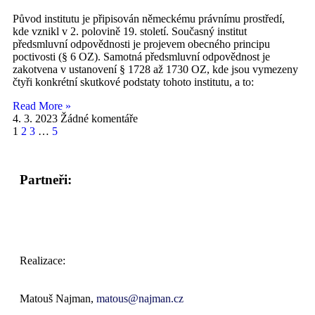
Původ institutu je připisován německému právnímu prostředí,
kde vznikl v 2. polovině 19. století. Současný institut
předsmluvní odpovědnosti je projevem obecného principu
poctivosti (§ 6 OZ). Samotná předsmluvní odpovědnost je
zakotvena v ustanovení § 1728 až 1730 OZ, kde jsou vymezeny
čtyři konkrétní skutkové podstaty tohoto institutu, a to:
Read More »
4. 3. 2023
Žádné komentáře
1
2
3
…
5
Partneři:
Realizace:
Matouš Najman,
matous@najman.cz