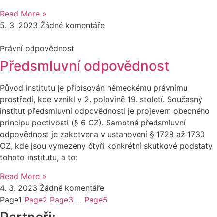
Read More »
5. 3. 2023
Žádné komentáře
Právní odpovědnost
Předsmluvní odpovědnost
Původ institutu je připisován německému právnímu
prostředí, kde vznikl v 2. polovině 19. století. Současný
institut předsmluvní odpovědnosti je projevem obecného
principu poctivosti (§ 6 OZ). Samotná předsmluvní
odpovědnost je zakotvena v ustanovení § 1728 až 1730
OZ, kde jsou vymezeny čtyři konkrétní skutkové podstaty
tohoto institutu, a to:
Read More »
4. 3. 2023
Žádné komentáře
Page
1
Page
2
Page
3
…
Page
5
Partneři: