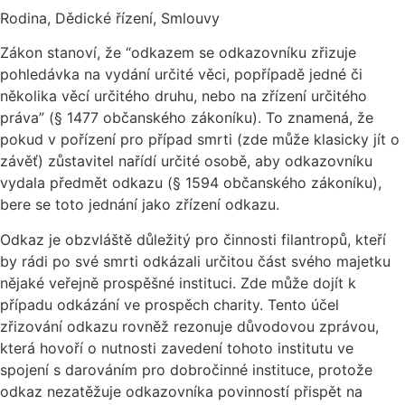
Rodina, Dědické řízení, Smlouvy
Zákon stanoví, že “odkazem se odkazovníku zřizuje
pohledávka na vydání určité věci, popřípadě jedné či
několika věcí určitého druhu, nebo na zřízení určitého
práva” (§ 1477 občanského zákoníku). To znamená, že
pokud v pořízení pro případ smrti (zde může klasicky jít o
závěť) zůstavitel nařídí určité osobě, aby odkazovníku
vydala předmět odkazu (§ 1594 občanského zákoníku),
bere se toto jednání jako zřízení odkazu.
Odkaz je obzvláště důležitý pro činnosti filantropů, kteří
by rádi po své smrti odkázali určitou část svého majetku
nějaké veřejně prospěšné instituci. Zde může dojít k
případu odkázání ve prospěch charity. Tento účel
zřizování odkazu rovněž rezonuje důvodovou zprávou,
která hovoří o nutnosti zavedení tohoto institutu ve
spojení s darováním pro dobročinné instituce, protože
odkaz nezatěžuje odkazovníka povinností přispět na